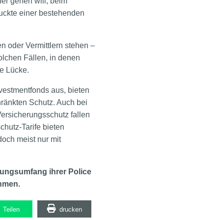
er gehen will, beim
ruckte einer bestehenden
en oder Vermittlern stehen –
lchen Fällen, in denen
he Lücke.
vestmentfonds aus, bieten
ränkten Schutz. Auch bei
ersicherungsschutz fallen
hutz-Tarife bieten
och meist nur mit
tungsumfang ihrer Police
hmen.
Teilen
drucken