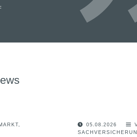
F
news
MARKT
05.08.2026
SACHVERSICHERU