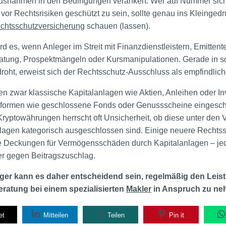
Ausnahmen in den Bedingungen verankert. Wer auf Nummer sich
r Rechtsrisiken geschützt zu sein, sollte genau ins Kleinged
chtsschutzversicherung
schauen (lassen).
 es, wenn Anleger im Streit mit Finanzdienstleistern, Emittent
ratung, Prospektmängeln oder Kursmanipulationen. Gerade in so
droht, erweist sich der Rechtsschutz-Ausschluss als empfindlic
n zwar klassische Kapitalanlagen wie Aktien, Anleihen oder In
eformen wie geschlossene Fonds oder Genussscheine eingesch
yptowährungen herrscht oft Unsicherheit, ob diese unter den V
lagen kategorisch ausgeschlossen sind. Einige neuere Rechtssc
e Deckungen für Vermögensschäden durch Kapitalanlagen – jed
er gegen Beitragszuschlag.
eger kann es daher entscheidend sein, regelmäßig den Leis
eratung bei einem spezialisierten
Makler
in Anspruch zu ne
et
Mitteilen
Teilen
Pin it