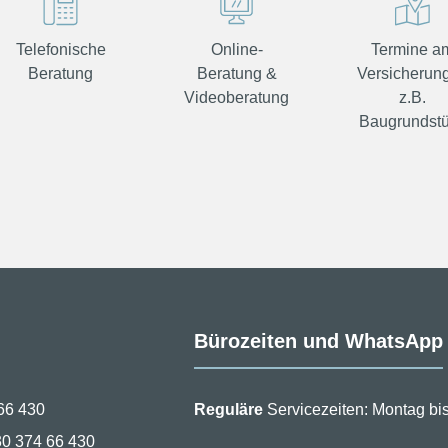
Telefonische
Online-
Termine a
Beratung
Beratung &
Versicherung
Videoberatung
z.B.
Baugrundst
Bürozeiten und WhatsApp
66 430
Reguläre
Servicezeiten: Montag bis
30 374 66 430