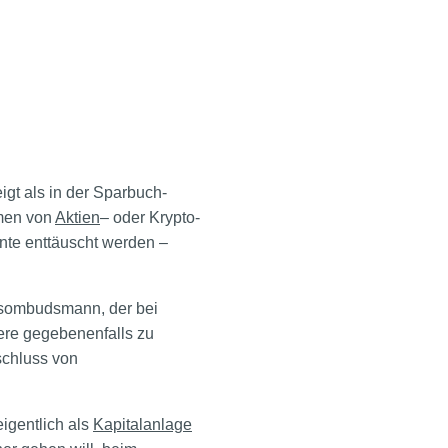
gt als in der Sparbuch-
hmen von
Aktien
– oder Krypto-
nnte enttäuscht werden –
ngsombudsmann, der bei
ere gegebenenfalls zu
schluss von
eigentlich als
Kapitalanlage