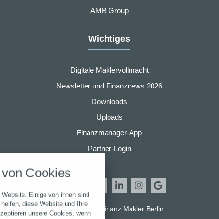
AMB Group
Wichtiges
Digitale Maklervollmacht
Newsletter und Finanznews 2026
Downloads
Uploads
Finanzmanager-App
nstellungen
Partner-Login
über alle verwendeten Cookies und
von Cookies
chkeit folgende Kategorien zu
r zu blockieren.
 Website. Einige von ihnen sind
Notwendig
helfen, diese Website und Ihre
© 2026 AMB Allfinanz Makler Berlin
kzeptieren unsere Cookies, wenn