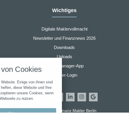
Wichtiges
Digitale Maklervollmacht
Newsletter und Finanznews 2026
Downloads
nstellungen
Uploads
über alle verwendeten Cookies und
Finanzmanager-App
von Cookies
chkeit folgende Kategorien zu
r zu blockieren.
Partner-Login
 Website. Einige von ihnen sind
Notwendig
helfen, diese Website und Ihre
kzeptieren unsere Cookies, wenn
 Webseite zu nutzen.
Performance
© 2026 AMB Allfinanz Makler Berlin
wendige
Marketing
llungen