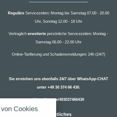
Reguläre
Servicezeiten: Montag bis Samstag 07.00 - 20.00
Uhr, Sonntag 12.00 - 18 Uhr
Vertraglich
erweiterte
persönliche Servicezeiten: Montag -
Samstag 06.00 - 22.00 Uhr
Online-Tarifierung und Schadensmeldungen: 24h (24/7)
Sie erreichen uns ebenfalls 24/7 über WhatsApp-CHAT
unter
+49 30 374 66 430.
nstellungen
Https://wa.me/493037466430
über alle verwendeten Cookies und
von Cookies
chkeit folgende Kategorien zu
r zu blockieren.
Rechtliches