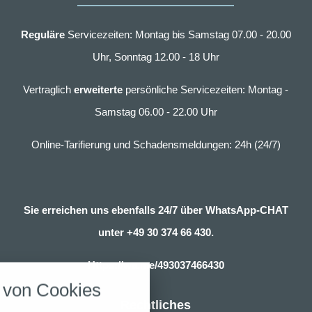
Reguläre
Servicezeiten: Montag bis Samstag 07.00 - 20.00
Uhr, Sonntag 12.00 - 18 Uhr
Vertraglich
erweiterte
persönliche Servicezeiten: Montag -
Samstag 06.00 - 22.00 Uhr
Online-Tarifierung und Schadensmeldungen: 24h (24/7)
Sie erreichen uns ebenfalls 24/7 über WhatsApp-CHAT
unter
+49 30 374 66 430.
nstellungen
Https://wa.me/493037466430
über alle verwendeten Cookies und
von Cookies
chkeit folgende Kategorien zu
r zu blockieren.
Rechtliches