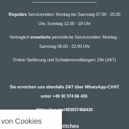
Reguläre
Servicezeiten: Montag bis Samstag 07.00 - 20.00
Uhr, Sonntag 12.00 - 18 Uhr
Vertraglich
erweiterte
persönliche Servicezeiten: Montag -
Samstag 06.00 - 22.00 Uhr
Online-Tarifierung und Schadensmeldungen: 24h (24/7)
Sie erreichen uns ebenfalls 24/7 über WhatsApp-CHAT
unter
+49 30 374 66 430.
nstellungen
Https://wa.me/493037466430
über alle verwendeten Cookies und
von Cookies
chkeit folgende Kategorien zu
Rechtliches
r zu blockieren.