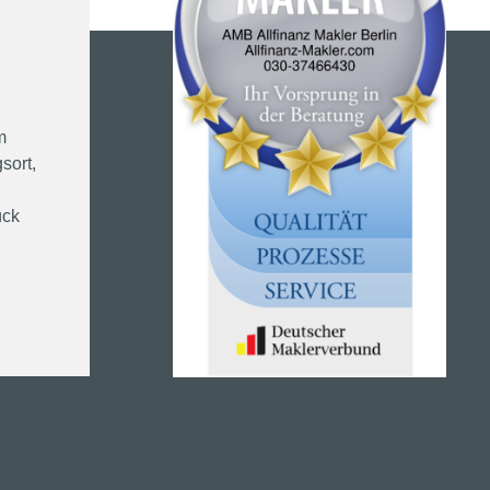
m
sort,
ück