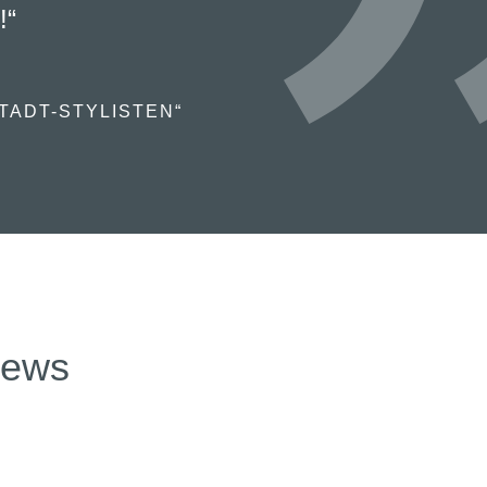
!“
TADT-STYLISTEN“
news