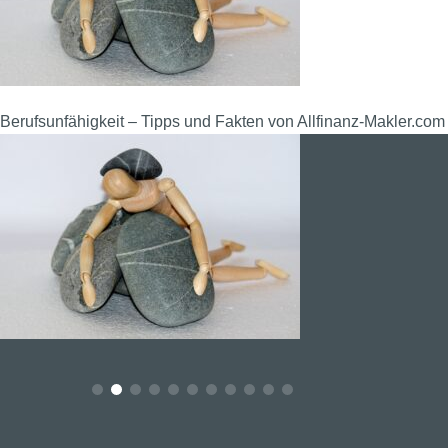
Berufsunfähigkeit – Tipps und Fakten von Allfinanz-Makler.com