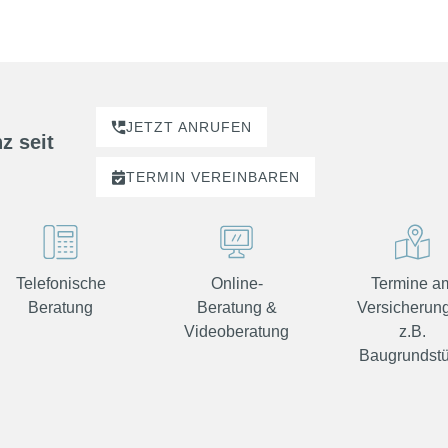
JETZT ANRUFEN
z seit
TERMIN
VEREINBAREN
Telefonische
Online-
Termine a
Beratung
Beratung &
Versicherung
Videoberatung
z.B.
Baugrundst