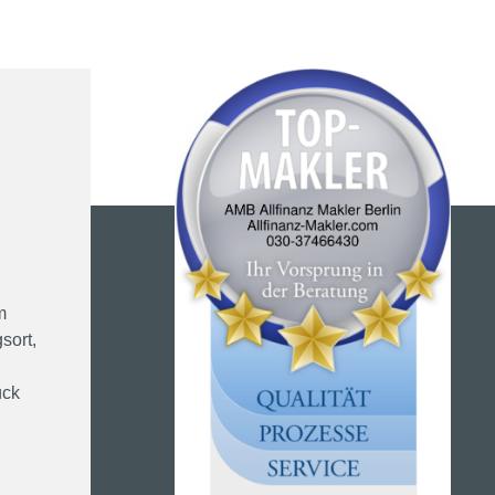
m
sort,
ück