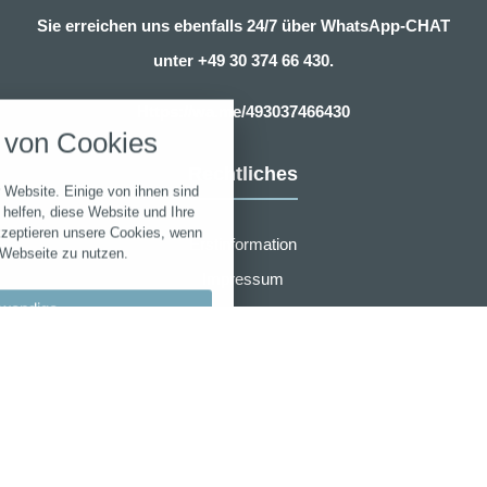
Sie erreichen uns ebenfalls 24/7 über WhatsApp-CHAT
unter
+49 30 374 66 430.
nstellungen
Https://wa.me/493037466430
über alle verwendeten Cookies und
von Cookies
chkeit folgende Kategorien zu
r zu blockieren.
Rechtliches
 Website. Einige von ihnen sind
Notwendig
helfen, diese Website und Ihre
kzeptieren unsere Cookies, wenn
Erstinformation
 Webseite zu nutzen.
Performance
Impressum
wendige
Datenschutzerklärung
Marketing
Zusammenarbeit
llungen
Sonstige
Widerruf
bypass
AGB für eVB sofort online Beantragung
 akzeptieren
r den Wartungsmodus verwendet.
en speichern
AMB Group
Laufzeit
Cookie
Typ
-
Anbieter
_hjCookieTest
_ga*