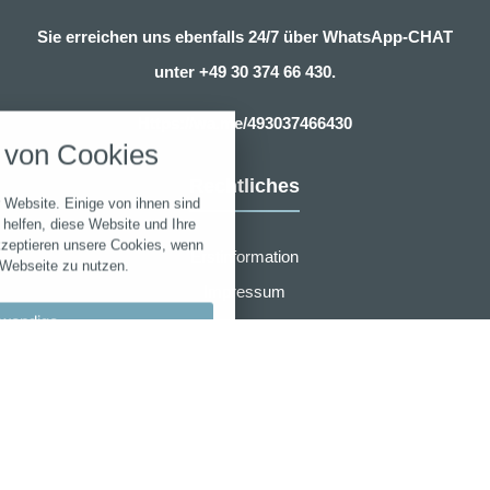
Sie erreichen uns ebenfalls 24/7 über WhatsApp-CHAT
unter
+49 30 374 66 430.
nstellungen
Https://wa.me/493037466430
über alle verwendeten Cookies und
von Cookies
chkeit folgende Kategorien zu
r zu blockieren.
Rechtliches
 Website. Einige von ihnen sind
Notwendig
helfen, diese Website und Ihre
kzeptieren unsere Cookies, wenn
Erstinformation
 Webseite zu nutzen.
Performance
Impressum
wendige
Datenschutzerklärung
Marketing
Zusammenarbeit
llungen
Sonstige
Widerruf
bypass
AGB für eVB sofort online Beantragung
 akzeptieren
r den Wartungsmodus verwendet.
en speichern
AMB Group
Laufzeit
Cookie
Typ
-
Anbieter
_hjCookieTest