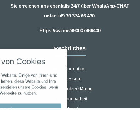
Sie erreichen uns ebenfalls 24/7 über WhatsApp-CHAT
unter
+49 30 374 66 430.
Https://wa.me/493037466430
nstellungen
Rechtliches
über alle verwendeten Cookies und
von Cookies
chkeit folgende Kategorien zu
r zu blockieren.
Erstinformation
 Website. Einige von ihnen sind
Impressum
Notwendig
helfen, diese Website und Ihre
kzeptieren unsere Cookies, wenn
Datenschutzerklärung
 Webseite zu nutzen.
Performance
Zusammenarbeit
Widerruf
wendige
Marketing
AGB für eVB sofort online Beantragung
llungen
Sonstige
AMB Group
bypass