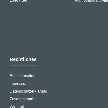
13467 Berlin
Anfrage@Allf
MAIL
Rechtliches
Erstinformation
Impressum
Datenschutzerklärung
stellungen
Zusammenarbeit
Widerruf
rwendeten Cookies und Skripte. Sie haben die