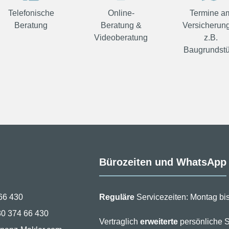
Telefonische
Online-
Termine a
Beratung
Beratung &
Versicherung
Videoberatung
z.B.
Baugrundst
Bürozeiten und WhatsApp
66 430
Reguläre
Servicezeiten: Montag bis
30 374 66 430
Vertraglich
erweiterte
persönliche S