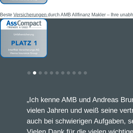
Beste
Versicherungen
durch AMB Allfinanz Makler – Ihre unab
„Ich kenne AMB und Andreas Brun
vielen Jahren und weiß seine vert
auch bei schwierigen Aufgaben, s
Vielen Dank für die vielen wichtig