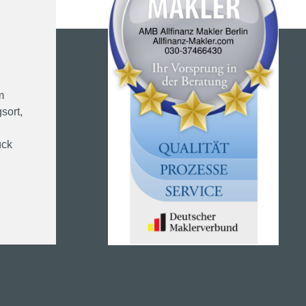
m
sort,
ück