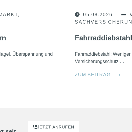
MARKT
05.08.2026
SACHVERSICHERU
rn
Fahrraddiebstahl
, Hagel, Überspannung und
Fahrraddiebstahl: Weniger 
Versicherungsschutz …
ZUM BEITRAG
⟶
JETZT ANRUFEN
z seit