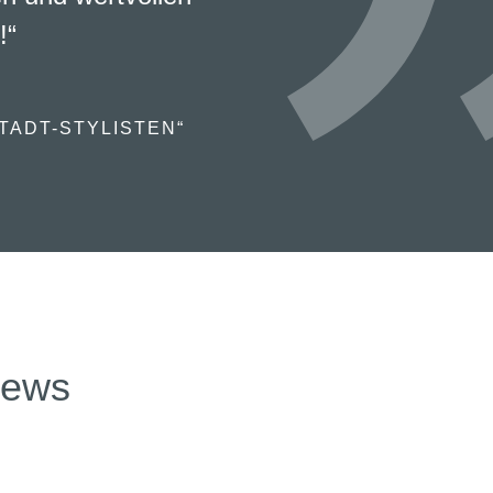
!“
TADT-STYLISTEN“
news