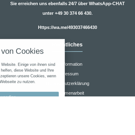
Sie erreichen uns ebenfalls 24/7 über WhatsApp-CHAT
unter
+49 30 374 66 430.
Https://wa.me/493037466430
nstellungen
Rechtliches
über alle verwendeten Cookies und
von Cookies
chkeit folgende Kategorien zu
r zu blockieren.
Erstinformation
 Website. Einige von ihnen sind
Notwendig
helfen, diese Website und Ihre
Impressum
kzeptieren unsere Cookies, wenn
 Webseite zu nutzen.
Datenschutzerklärung
Performance
Zusammenarbeit
wendige
Marketing
Widerruf
AGB für eVB sofort online Beantragung
llungen
Sonstige
bypass
AMB Group
 akzeptieren
r den Wartungsmodus verwendet.
en speichern