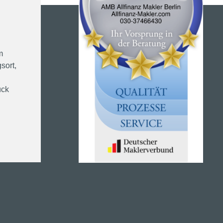
m
sort,
ück