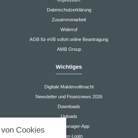
Datenschutzerklärung
Zusammenarbeit
Widerruf
AGB für eVB sofort online Beantragung
AMB Group
Wichtiges
Digitale Maklervollmacht
Newsletter und Finanznews 2026
Downloads
nstellungen
Uploads
über alle verwendeten Cookies und
Finanzmanager-App
von Cookies
chkeit folgende Kategorien zu
r zu blockieren.
Partner-Login