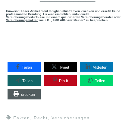
Hinweis: Dieser Artikel dient lediglich illustrativen Zwecken und ersetzt keine
professionelle Beratung. Es wird empfohlen, individuelle
Versicherungsbedürfnisse mit einem qualifizierten Versicherungsberater oder
Versicherungsmakler
wie z.B. „AMB Allfinanz Makler“ zu besprechen.
Teilen
Tweet
Mitteilen
Teilen
Pin it
Teilen
drucken
Fakten
,
Recht
,
Versicherungen