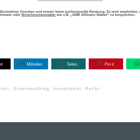
h illustrativen Zwecken und ersetzt keine professionelle Beratung. Es wird empfohlen,
sberater oder
Versicherungsmakler
wie z.B. „AMB Allfinanz Makler“ zu besprechen.
et
Mitteilen
Teilen
Pin it
kten
,
Greenwashing
,
Investment
,
Recht