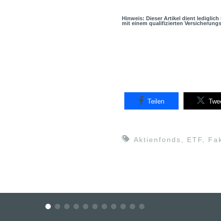
Hinweis: Dieser Artikel dient lediglic
mit einem qualifizierten Versicherung
Teilen
Twe
Aktienfonds
,
ETF
,
Fa