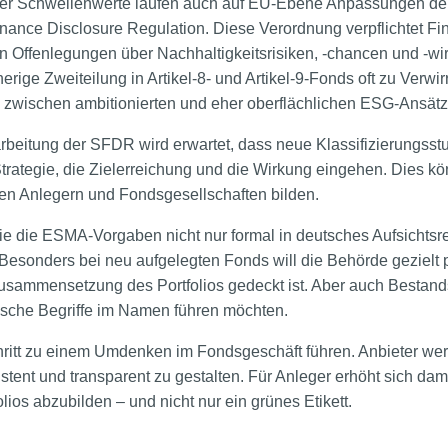
ser Schwellenwerte laufen auch auf EU-Ebene Anpassungen de
ance Disclosure Regulation. Diese Verordnung verpflichtet Fi
 Offenlegungen über Nachhaltigkeitsrisiken, -chancen und -wir
herige Zweiteilung in Artikel-8- und Artikel-9-Fonds oft zu Verw
d zwischen ambitionierten und eher oberflächlichen ESG-Ansätz
rbeitung der SFDR wird erwartet, dass neue Klassifizierungsstu
Strategie, die Zielerreichung und die Wirkung eingehen. Dies kö
en Anlegern und Fondsgesellschaften bilden.
 sie die ESMA-Vorgaben nicht nur formal in deutsches Aufsicht
 Besonders bei neu aufgelegten Fonds will die Behörde gezielt p
ammensetzung des Portfolios gedeckt ist. Aber auch Bestand
ische Begriffe im Namen führen möchten.
ritt zu einem Umdenken im Fondsgeschäft führen. Anbieter werde
tent und transparent zu gestalten. Für Anleger erhöht sich dam
olios abzubilden – und nicht nur ein grünes Etikett.
_______________________