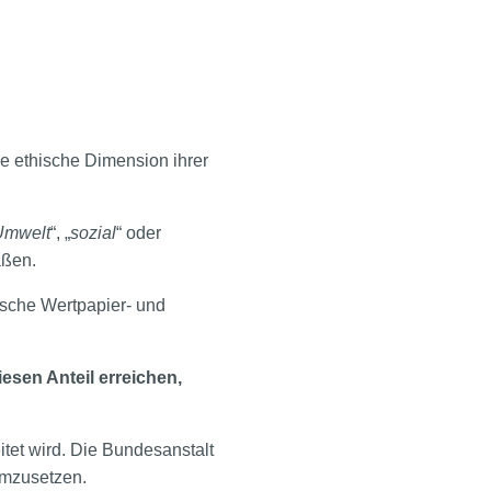
ie ethische Dimension ihrer
Umwelt
“, „
sozial
“ oder
aßen.
ische Wertpapier- und
esen Anteil erreichen,
itet wird. Die Bundesanstalt
umzusetzen.