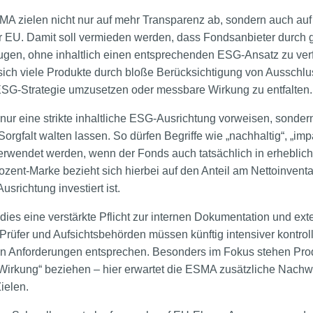
 zielen nicht nur auf mehr Transparenz ab, sondern auch auf 
r EU. Damit soll vermieden werden, dass Fondsanbieter durch 
ugen, ohne inhaltlich einen entsprechenden ESG-Ansatz zu verf
s sich viele Produkte durch bloße Berücksichtigung von Ausschlus
 ESG-Strategie umzusetzen oder messbare Wirkung zu entfalten.
nur eine strikte inhaltliche ESG-Ausrichtung vorweisen, sonder
falt walten lassen. So dürfen Begriffe wie „nachhaltig“, „impa
 verwendet werden, wenn der Fonds auch tatsächlich in erhebl
rozent-Marke bezieht sich hierbei auf den Anteil am Nettoinven
usrichtung investiert ist.
dies eine verstärkte Pflicht zur internen Dokumentation und ext
Prüfer und Aufsichtsbehörden müssen künftig intensiver kontroll
en Anforderungen entsprechen. Besonders im Fokus stehen Produ
 Wirkung“ beziehen – hier erwartet die ESMA zusätzliche Nachw
ielen.