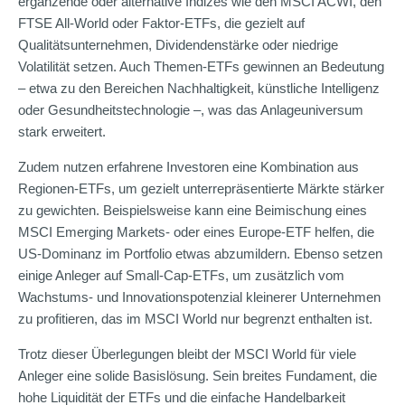
ergänzende oder alternative Indizes wie den MSCI ACWI, den
FTSE All-World oder Faktor-ETFs, die gezielt auf
Qualitätsunternehmen, Dividendenstärke oder niedrige
Volatilität setzen. Auch Themen-ETFs gewinnen an Bedeutung
– etwa zu den Bereichen Nachhaltigkeit, künstliche Intelligenz
oder Gesundheitstechnologie –, was das Anlageuniversum
stark erweitert.
Zudem nutzen erfahrene Investoren eine Kombination aus
Regionen-ETFs, um gezielt unterrepräsentierte Märkte stärker
zu gewichten. Beispielsweise kann eine Beimischung eines
MSCI Emerging Markets- oder eines Europe-ETF helfen, die
US-Dominanz im Portfolio etwas abzumildern. Ebenso setzen
einige Anleger auf Small-Cap-ETFs, um zusätzlich vom
Wachstums- und Innovationspotenzial kleinerer Unternehmen
zu profitieren, das im MSCI World nur begrenzt enthalten ist.
Trotz dieser Überlegungen bleibt der MSCI World für viele
Anleger eine solide Basislösung. Sein breites Fundament, die
hohe Liquidität der ETFs und die einfache Handelbarkeit