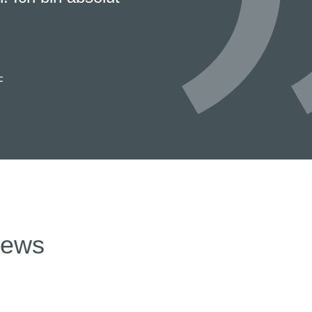
F
news