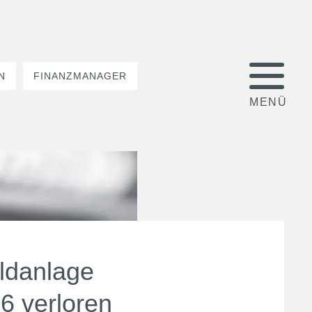
N
FINANZMANAGER
ldanlage
 verloren