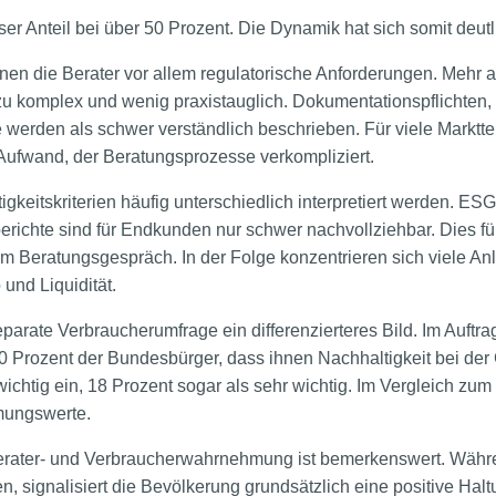
ser Anteil bei über 50 Prozent. Die Dynamik hat sich somit deu
en die Berater vor allem regulatorische Anforderungen. Mehr a
u komplex und wenig praxistauglich. Dokumentationspflichten
 werden als schwer verständlich beschrieben. Für viele Marktt
r Aufwand, der Beratungsprozesse verkompliziert.
gkeitskriterien häufig unterschiedlich interpretiert werden. E
ichte sind für Endkunden nur schwer nachvollziehbar. Dies fü
m Beratungsgespräch. In der Folge konzentrieren sich viele Anl
 und Liquidität.
eparate Verbraucherumfrage ein differenzierteres Bild. Im Auftr
50 Prozent der Bundesbürger, dass ihnen Nachhaltigkeit bei der 
 wichtig ein, 18 Prozent sogar als sehr wichtig. Im Vergleich zum
mmungswerte.
erater- und Verbraucherwahrnehmung ist bemerkenswert. Währ
n, signalisiert die Bevölkerung grundsätzlich eine positive Hal