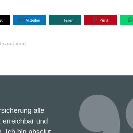
et
Mitteilen
Teilen
Pin it
Investment
rsicherung alle
 erreichbar und
. Ich bin absolut