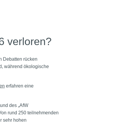
 verloren?
en Debatten rücken
und, während ökologische
gen
erfahren eine
 und des „AfW
 Von rund 250 teilnehmenden
er sehr hohen