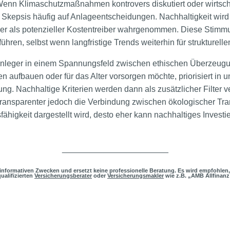
Wenn Klimaschutzmaßnahmen kontrovers diskutiert oder wirtsch
e Skepsis häufig auf Anlageentscheidungen. Nachhaltigkeit wir
er als potenzieller Kostentreiber wahrgenommen. Diese Stim
 führen, selbst wenn langfristige Trends weiterhin für strukturel
Anleger in einem Spannungsfeld zwischen ethischen Überzeugu
 aufbauen oder für das Alter vorsorgen möchte, priorisiert in 
ung. Nachhaltige Kriterien werden dann als zusätzlicher Filter v
transparenter jedoch die Verbindung zwischen ökologischer Tr
fähigkeit dargestellt wird, desto eher kann nachhaltiges Investi
_______________________
h informativen Zwecken und ersetzt keine professionelle Beratung. Es wird empfohlen,
ualifizierten
Versicherungsberater
oder
Versicherungsmakler
wie z.B. „AMB Allfinanz