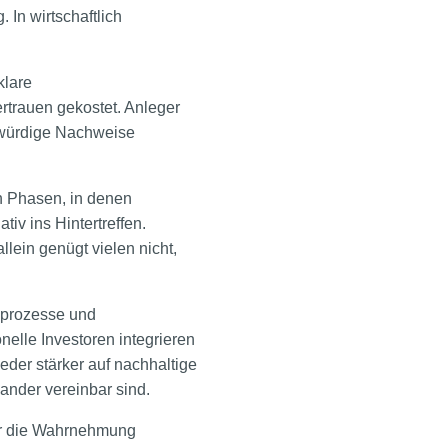
 In wirtschaftlich
klare
trauen gekostet. Anleger
ubwürdige Nachweise
n Phasen, in denen
iv ins Hintertreffen.
lein genügt vielen nicht,
nsprozesse und
nelle Investoren integrieren
eder stärker auf nachhaltige
nander vereinbar sind.
für die Wahrnehmung