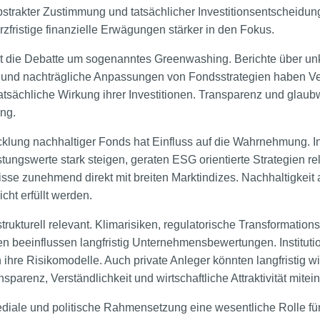
trakter Zustimmung und tatsächlicher Investitionsentscheidung.
zfristige finanzielle Erwägungen stärker in den Fokus.
 ist die Debatte um sogenanntes Greenwashing. Berichte über un
 und nachträgliche Anpassungen von Fondsstrategien haben Ver
 tatsächliche Wirkung ihrer Investitionen. Transparenz und gla
ng.
klung nachhaltiger Fonds hat Einfluss auf die Wahrnehmung. I
ungswerte stark steigen, geraten ESG orientierte Strategien relat
se zunehmend direkt mit breiten Marktindizes. Nachhaltigkeit al
ht erfüllt werden.
rukturell relevant. Klimarisiken, regulatorische Transformatio
n beeinflussen langfristig Unternehmensbewertungen. Institutio
hre Risikomodelle. Auch private Anleger könnten langfristig wi
sparenz, Verständlichkeit und wirtschaftliche Attraktivität mitei
mediale und politische Rahmensetzung eine wesentliche Rolle 