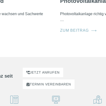
nd
Photovoltaikanla
he wachsen und Sachwerte
Photovoltaikanlage richtig
…
ZUM BEITRAG
⟶
JETZT ANRUFEN
z seit
TERMIN
VEREINBAREN