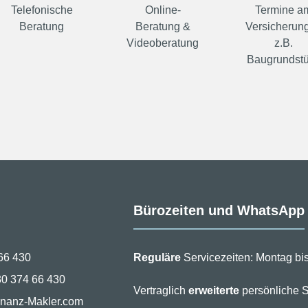
Telefonische
Online-
Termine a
Beratung
Beratung &
Versicherung
Videoberatung
z.B.
Baugrundst
Bürozeiten und WhatsApp
66 430
Reguläre
Servicezeiten: Montag bis
30 374 66 430
Vertraglich
erweiterte
persönliche S
inanz-Makler.com