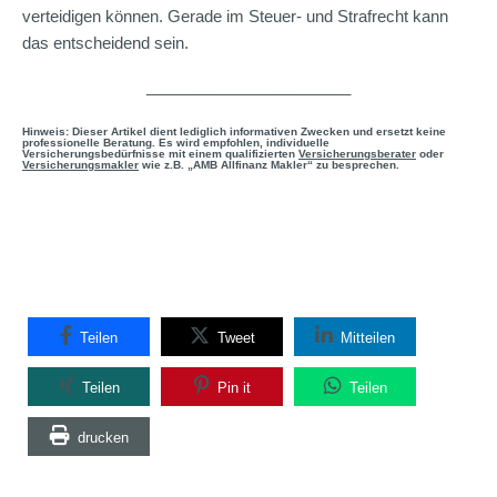
verteidigen können. Gerade im Steuer- und Strafrecht kann
das entscheidend sein.
_______________________
Hinweis: Dieser Artikel dient lediglich informativen Zwecken und ersetzt keine
professionelle Beratung. Es wird empfohlen, individuelle
Versicherungsbedürfnisse mit einem qualifizierten
Versicherungsberater
oder
Versicherungsmakler
wie z.B. „AMB Allfinanz Makler“ zu besprechen.
Teilen
Tweet
Mitteilen
Teilen
Pin it
Teilen
drucken