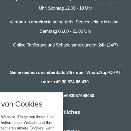
Uhr, Sonntag 12.00 - 18 Uhr
Vertraglich
erweiterte
persönliche Servicezeiten: Montag -
Samstag 06.00 - 22.00 Uhr
Online-Tarifierung und Schadensmeldungen: 24h (24/7)
Sie erreichen uns ebenfalls 24/7 über WhatsApp-CHAT
unter
+49 30 374 66 430.
nstellungen
Https://wa.me/493037466430
über alle verwendeten Cookies und
von Cookies
chkeit folgende Kategorien zu
r zu blockieren.
Rechtliches
 Website. Einige von ihnen sind
Notwendig
helfen, diese Website und Ihre
kzeptieren unsere Cookies, wenn