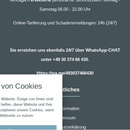
Samstag 06.00 - 22.00 Uhr
Online-Tarifierung und Schadensmeldungen: 24h (24/7)
Sie erreichen uns ebenfalls 24/7 über WhatsApp-CHAT
unter
+49 30 374 66 430.
nstellungen
Https://wa.me/493037466430
über alle verwendeten Cookies und
von Cookies
chkeit folgende Kategorien zu
Rechtliches
r zu blockieren.
 Website. Einige von ihnen sind
Notwendig
helfen, diese Website und Ihre
Erstinformation
kzeptieren unsere Cookies, wenn
 Webseite zu nutzen.
Impressum
Performance
Datenschutzerklärung