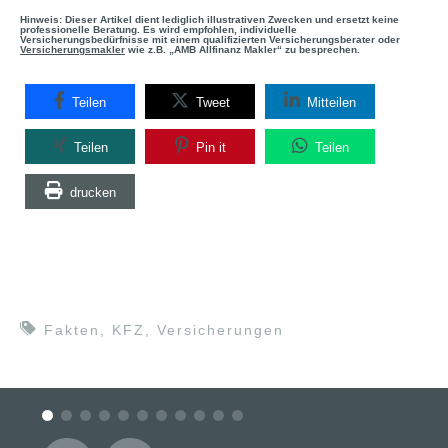
Hinweis: Dieser Artikel dient lediglich illustrativen Zwecken und ersetzt keine
professionelle Beratung. Es wird empfohlen, individuelle
Versicherungsbedürfnisse mit einem qualifizierten Versicherungsberater oder
Versicherungsmakler
wie z.B. „AMB Allfinanz Makler“ zu besprechen.
Teilen
Tweet
Mitteilen
Teilen
Pin it
Teilen
drucken
Fakten
,
KFZ
,
Versicherungen