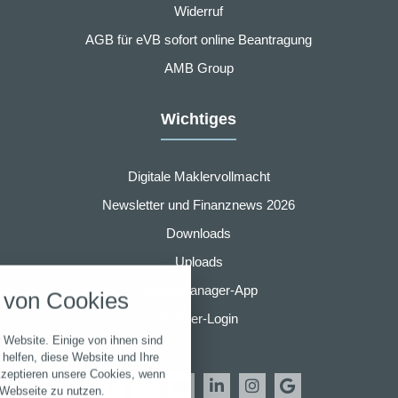
Widerruf
AGB für eVB sofort online Beantragung
AMB Group
Wichtiges
Digitale Maklervollmacht
Newsletter und Finanznews 2026
Downloads
nstellungen
Uploads
über alle verwendeten Cookies und
Finanzmanager-App
von Cookies
chkeit folgende Kategorien zu
r zu blockieren.
Partner-Login
 Website. Einige von ihnen sind
Notwendig
helfen, diese Website und Ihre
kzeptieren unsere Cookies, wenn
 Webseite zu nutzen.