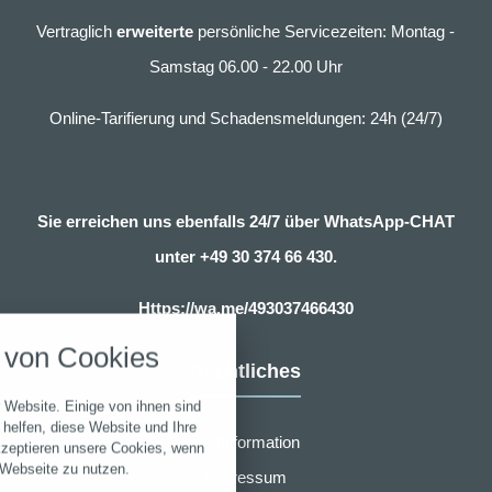
Vertraglich
erweiterte
persönliche Servicezeiten: Montag -
Samstag 06.00 - 22.00 Uhr
Online-Tarifierung und Schadensmeldungen: 24h (24/7)
Sie erreichen uns ebenfalls 24/7 über WhatsApp-CHAT
unter
+49 30 374 66 430.
nstellungen
Https://wa.me/493037466430
über alle verwendeten Cookies und
von Cookies
chkeit folgende Kategorien zu
Rechtliches
r zu blockieren.
 Website. Einige von ihnen sind
Notwendig
helfen, diese Website und Ihre
Erstinformation
kzeptieren unsere Cookies, wenn
 Webseite zu nutzen.
Impressum
Performance