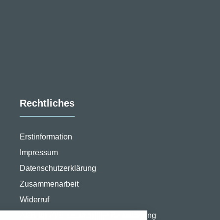
Rechtliches
Erstinformation
Impressum
Datenschutzerklärung
Zusammenarbeit
stellungen
Widerruf
rwendeten Cookies und Skripte. Sie haben die
AGB für eVB sofort online Beantragung
u akzeptieren oder zu blockieren.