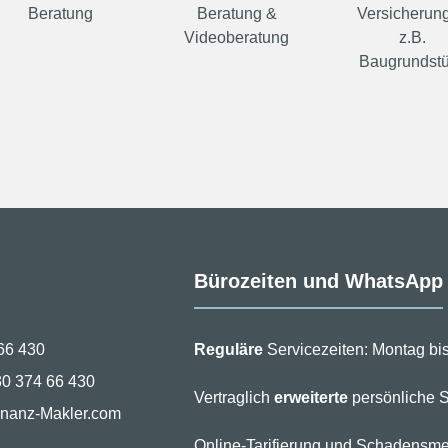
Beratung
Beratung &
Versicherung
Videoberatung
z.B.
Baugrundst
Bürozeiten und WhatsApp
66 430
Reguläre
Servicezeiten: Montag bis
30 374 66 430
Vertraglich
erweiterte
persönliche S
inanz-Makler.com
Online-Tarifierung und Schadensme