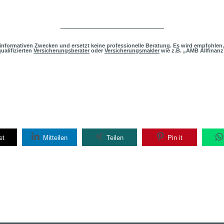
_______________________
h informativen Zwecken und ersetzt keine professionelle Beratung. Es wird empfohlen,
ualifizierten
Versicherungs
b
erater
oder
Versicherungsmakler
wie z.B. „AMB Allfinanz
et
Mitteilen
Teilen
Pin it