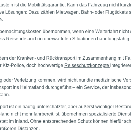
stein ist die Mobilitätsgarantie. Kann das Fahrzeug nicht kurzfr
tive Lösungen: Dazu zählen Mietwagen, Bahn- oder Flugtickets 
e.
ernachtungskosten übernommen, wenn eine Weiterfahrt nicht so
dass Reisende auch in unerwarteten Situationen handlungsfähig 
em der Kranken- und Rücktransport im Zusammenhang mit Fahr
er Kfz-Police, doch hochwertige
Reiseschutzkonzepte
integrier
ng oder Verletzung kommen, wird nicht nur die medizinische Ver
nsport ins Heimatland durchgeführt – ein Service, der insbeso
kann.
ort ist ein häufig unterschätzter, aber äußerst wichtiger Besta
nd nicht mehr fahrbereit ist, übernehmen spezialisierte Diens
tatt im Inland. Ohne entsprechenden Schutz können hierfür schn
größeren Distanzen.