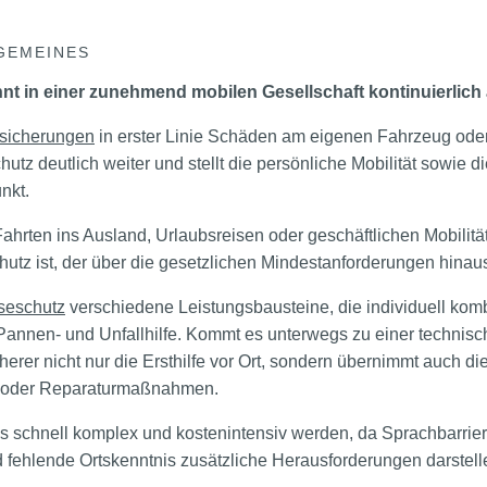
GEMEINES
nt in einer zunehmend mobilen Gesellschaft kontinuierlic
rsicherungen
in erster Linie Schäden am eigenen Fahrzeug oder
hutz deutlich weiter und stellt die persönliche Mobilität sowie d
nkt.
hrten ins Ausland, Urlaubsreisen oder geschäftlichen Mobilität
hutz ist, der über die gesetzlichen Mindestanforderungen hinau
seschutz
verschiedene Leistungsbausteine, die individuell kom
ie Pannen- und Unfallhilfe. Kommt es unterwegs zu einer techni
cherer nicht nur die Ersthilfe vor Ort, sondern übernimmt auch di
 oder Reparaturmaßnahmen.
 schnell komplex und kostenintensiv werden, da Sprachbarrier
fehlende Ortskenntnis zusätzliche Herausforderungen darstell