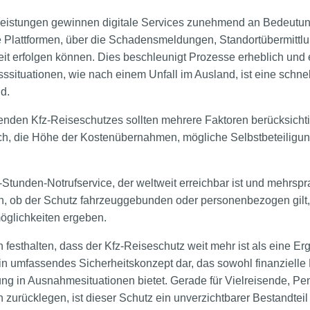
eistungen gewinnen digitale Services zunehmend an Bedeutun
le Plattformen, über die Schadensmeldungen, Standortübermittl
eit erfolgen können. Dies beschleunigt Prozesse erheblich und 
ssituationen, wie nach einem Unfall im Ausland, ist eine schne
d.
enden Kfz-Reiseschutzes sollten mehrere Faktoren berücksicht
ch, die Höhe der Kostenübernahmen, mögliche Selbstbeteiligun
-Stunden-Notrufservice, der weltweit erreichbar ist und mehrspr
n, ob der Schutz fahrzeuggebunden oder personenbezogen gilt,
öglichkeiten ergeben.
festhalten, dass der Kfz-Reiseschutz weit mehr ist als eine E
ein umfassendes Sicherheitskonzept dar, das sowohl finanzielle 
ung in Ausnahmesituationen bietet. Gerade für Vielreisende, Pen
 zurücklegen, ist dieser Schutz ein unverzichtbarer Bestandtei