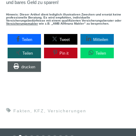
und bares Geld zu sparen!
Hinweis: Dieser Artikel dient lediglich illustrativen Zwecken und ersetzt keine
professionelle Beratung. Es wird empfohlen, individuelle
Versicherungsbedürfnisse mit einem qualifizierten Versicherungsberater oder
Versicherungsmakler
wie z.B. „AMB Allfinanz Makler“ zu besprechen.
Teilen
Tweet
Mitteilen
Teilen
Pin it
Teilen
drucken
Fakten
,
KFZ
,
Versicherungen