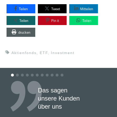
Teilen
Tweet
Mitteilen
Teilen
Pin it
Teilen
drucken
Aktienfonds
,
ETF
,
Investment
Das sagen
unsere Kunden
über uns