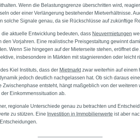
halten. Wenn die Belastungsgrenze überschritten wird, reagier
eln oder einer Verlängerung bestehender Mietverhältnisse. Au
n solche Signale genau, da sie Rückschlüsse auf zukünftige R
 die aktuelle Entwicklung bedeuten, dass
Neuvermietungen
wen
in den Vorjahren. Eine realistische Preisgestaltung gewinnt da
en. Wenn Sie hingegen auf der Mieterseite stehen, eröffnet di
tive, insbesondere in Märkten mit stagnierenden oder leicht 
des Kiel Instituts, dass der
Mietmarkt
zwar weiterhin auf einem 
ynamik jedoch deutlich nachgelassen hat. Ob sich daraus eine l
ine Zwischenphase entsteht, hängt maßgeblich von der weiteren w
der Einkommenssituation ab.
aher, regionale Unterschiede genau zu betrachten und Entscheidu
erte zu stützen. Eine
Investition in Immobilienwerte
ist aber nac
 Entscheidungen.
_______________________