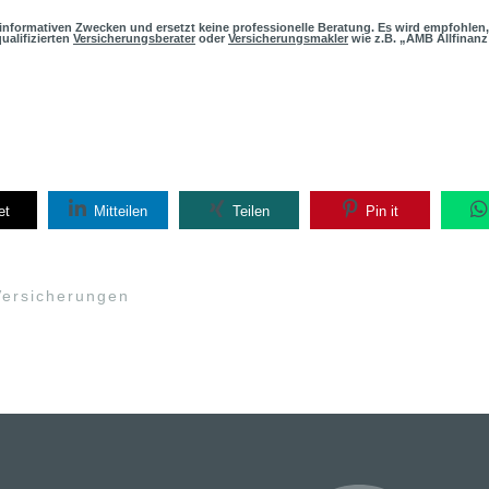
h informativen Zwecken und ersetzt keine professionelle Beratung. Es wird empfohlen,
ualifizierten
Versicherungsberater
oder
Versicherungsmakler
wie z.B. „AMB Allfinanz
et
Mitteilen
Teilen
Pin it
Versicherungen