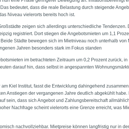
h nun eine Phase geringerer Bewegung an. Inflationsbereinigt er
 Das bedeutet, dass die reale Belastung durch steigende Angebo
s Niveau vielerorts bereits hoch ist.
Großstädte zeigen sich allerdings unterschiedliche Tendenzen. 
eipzig registriert. Dort stiegen die Angebotsmieten um 1,1 Prozen
. Beide Städte bewegen sich im Mietniveau noch unterhalb vo
gangenen Jahren besonders stark im Fokus standen
otsmieten im betrachteten Zeitraum um 0,2 Prozent zurück, in 
euten darauf hin, dass selbst in angespannten Wohnungsmärkt
er am Kiel Institut, fasst die Entwicklung dahingehend zusammen
en Anstiegen der vergangenen Jahre deutlich abgekühlt habe. 
auf sein, dass sich Angebot und Zahlungsbereitschaft allmählic
hoher Nachfrage scheint vielerorts eine Grenze erreicht, was Mie
misch nachvollziehbar. Mietpreise können langfristig nur in d