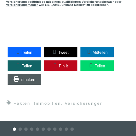
Versicherungsbedürfnisse mit einem qualifizierten Versicherungsberater oder
Versicherungsmakler
wie z.B. „AMB Allfinanz Makler“ zu besprechen.
Teilen
Tweet
Mitteilen
Teilen
Pin it
Teilen
drucken
Fakten
,
Immobilien
,
Versicherungen