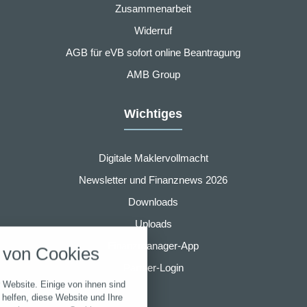
Zusammenarbeit
Widerruf
AGB für eVB sofort online Beantragung
AMB Group
Wichtiges
Digitale Maklervollmacht
Newsletter und Finanznews 2026
Downloads
nstellungen
Uploads
über alle verwendeten Cookies und
Finanzmanager-App
von Cookies
chkeit folgende Kategorien zu
r zu blockieren.
Partner-Login
 Website. Einige von ihnen sind
Notwendig
helfen, diese Website und Ihre