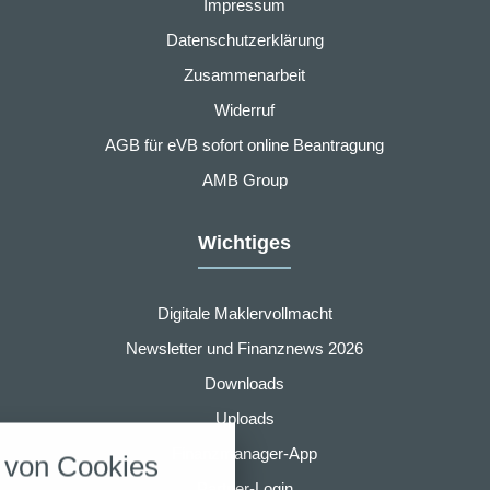
Impressum
Datenschutzerklärung
Zusammenarbeit
Widerruf
AGB für eVB sofort online Beantragung
AMB Group
Wichtiges
Digitale Maklervollmacht
Newsletter und Finanznews 2026
Downloads
nstellungen
Uploads
über alle verwendeten Cookies und
Finanzmanager-App
von Cookies
chkeit folgende Kategorien zu
r zu blockieren.
Partner-Login