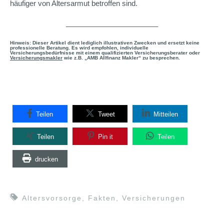
häufiger von Altersarmut betroffen sind.
_______________________
Hinweis: Dieser Artikel dient lediglich illustrativen Zwecken und ersetzt keine
professionelle Beratung. Es wird empfohlen, individuelle
Versicherungsbedürfnisse mit einem qualifizierten Versicherungsberater oder
Versicherungsmakler
wie z.B. „AMB Allfinanz Makler“ zu besprechen.
Teilen
Tweet
Mitteilen
Teilen
Pin it
Teilen
drucken
Altersvorsorge
,
Fakten
,
Versicherungen