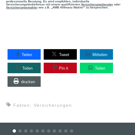
professionelle Beratung. Es wird empfohlen, individuelle
Versicherungsbedürfnisse mit einem qualifizierten
Versicherungsberater
oder
Versicherungsmakler
wie z.B. „AMB Allfinanz Makler“ zu besprechen.
Teilen
Tweet
Mitteilen
Teilen
Pin it
Teilen
drucken
Fakten
,
Versicherungen