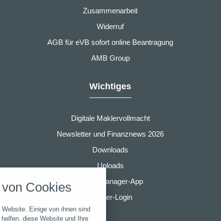
Zusammenarbeit
Widerruf
AGB für eVB sofort online Beantragung
AMB Group
Wichtiges
Digitale Maklervollmacht
Newsletter und Finanznews 2026
Downloads
nstellungen
Uploads
über alle verwendeten Cookies und
Finanzmanager-App
von Cookies
chkeit folgende Kategorien zu
r zu blockieren.
Partner-Login
 Website. Einige von ihnen sind
Notwendig
helfen, diese Website und Ihre