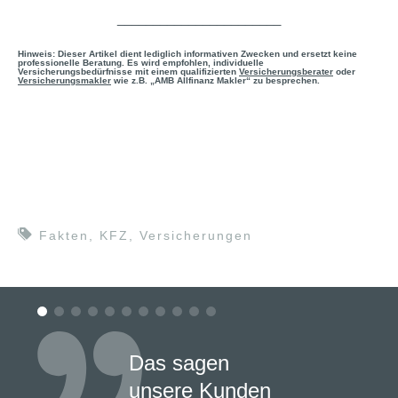
_______________________
Hinweis: Dieser Artikel dient lediglich informativen Zwecken und ersetzt keine
professionelle Beratung. Es wird empfohlen, individuelle
Versicherungsbedürfnisse mit einem qualifizierten
Versicherungsberater
oder
Versicherungsmakler
wie z.B. „AMB Allfinanz Makler“ zu besprechen.
Fakten
,
KFZ
,
Versicherungen
Das sagen
unsere Kunden