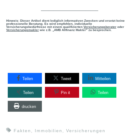
_______________________
Hinweis: Dieser Artikel dient lediglich informativen Zwecken und ersetzt keine
professionelle Beratung. Es wird empfohlen, individuelle
Versicherungsbedürfnisse mit einem qualifizierten
Versicherungsberater
oder
Versicherungsmakler
wie z.B. „AMB Allfinanz Makler“ zu besprechen.
Teilen
Tweet
Mitteilen
Teilen
Pin it
Teilen
drucken
Fakten
,
Immobilien
,
Versicherungen