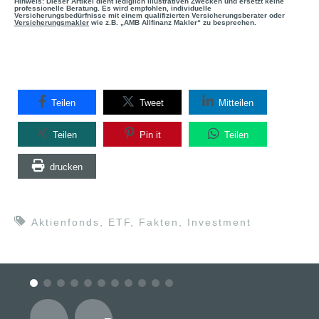
Hinweis: Dieser Artikel dient lediglich illustrativen Zwecken und ersetzt keine
professionelle Beratung. Es wird empfohlen, individuelle
Versicherungsbedürfnisse mit einem qualifizierten Versicherungsberater oder
Versicherungsmakler
wie z.B. „AMB Allfinanz Makler“ zu besprechen.
Teilen
Tweet
Mitteilen
Teilen
Pin it
Teilen
drucken
Aktienfonds
,
ETF
,
Fakten
,
Investment