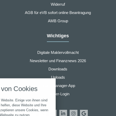
Widerruf
AGB für eVB sofort online Beantragung
AMB Group
Wichtiges
Digitale Maklervollmacht
Newsletter und Finanznews 2026
Downloads
nstellungen
Uploads
über alle verwendeten Cookies und
Finanzmanager-App
von Cookies
chkeit folgende Kategorien zu
r zu blockieren.
Partner-Login
 Website. Einige von ihnen sind
Notwendig
helfen, diese Website und Ihre
kzeptieren unsere Cookies, wenn
 Webseite zu nutzen.